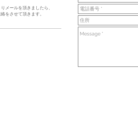
よりメールを頂きましたら、
連絡をさせて頂きます。
m
OLICY
・特定商取引に基づく表記
・SITE M
© 2023 著作権表示の例 -
Wix.com
で作成されたホームページです。