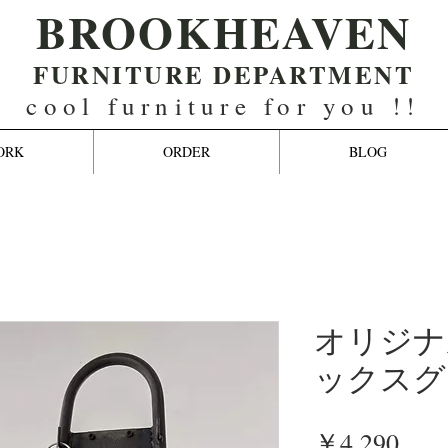
BROOKHEAVEN
FURNITURE DEPARTMENT
cool furniture for you !!
ORK
ORDER
BLOG
オリジナ
ックスグ
価
￥4,290