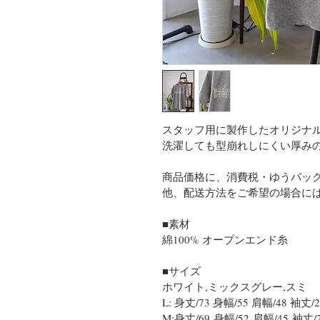
スタッフ用に製作したオリジナル
洗濯しても型崩れしにくい厚み
商品価格に、消費税・ゆうパッ
他、配送方法をご希望の場合に
■素材
綿100% オープンエンド糸
■サイズ
ホワイト,ミックスグレー,スミ
L: 身丈/73 身幅/55 肩幅/48 袖丈/
M:身丈/69 身幅/52 肩幅/45 袖丈/