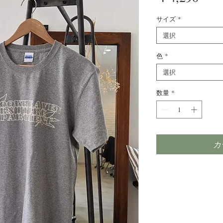
格
サイズ
*
選択
色
*
選択
数量
*
カ