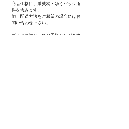
商品価格に、消費税・ゆうパック送
料を含みます。
他、配送方法をご希望の場合にはお
問い合わせ下さい。
ブリキの切り口でお子様がケガをす
る恐れがあります。
お子様用の玩具としては、不向きで
すので、観賞用としてお求め下さ
い。
（MAIDE IN CZECH REPUBLIC / チ
ェコ製）
© 2023 著作権表示の例 -
Wix.com
で作成されたホームページ
です。
・特定商取引に基づく表記
・会社概要